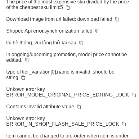
The price of the most expensive sku divided by the price
of the cheapest sku limit:5
Download image from url failed: download failed
Shopee Api error,synchronization failed
lỗi hệ thống, vui lòng thử lại sau
In ongoing/upcoming promotion, model price cannot be
editted.
type of tier_variation[0].name is invalid, should be
string
Unkown error key
ERROR_MODEL_ORIGINAL_PRICE_EDITING_LOCK
Contains invalid attribute value
Unkown error key
ERROR_IN_SHOP_FLASH_SALE_PRICE_LOCK
Item cannot be changed to pre-order when item is under