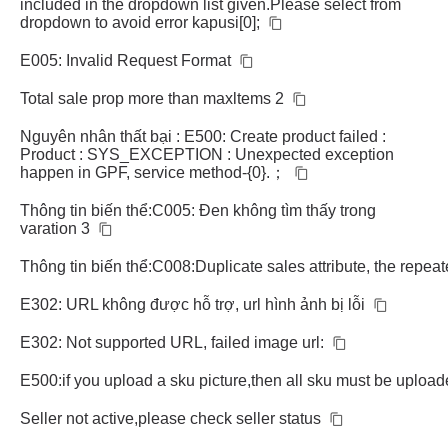
included in the dropdown list given.Please select from
dropdown to avoid error kapusi[0];
E005: Invalid Request Format
Total sale prop more than maxltems 2
Nguyên nhân thất bại : E500: Create product failed :
Product : SYS_EXCEPTION : Unexpected exception
happen in GPF, service method-{0}.；
Thông tin biến thể:C005: Đen không tìm thấy trong
varation 3
Thông tin biến thể:C008:Duplicate sales attribute, the repeate
E302: URL không được hỗ trợ, url hình ảnh bị lỗi
E302: Not supported URL, failed image url:
E500:if you upload a sku picture,then all sku must be uploa
Seller not active,please check seller status