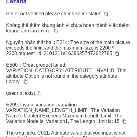
Lazada
Seller not verified,please check seller status
Không thể thêm khung ảnh vì chưa hoàn thành việc thêm
khung ảnh lần trước.
Nguyên nhân thất bại : E214: The size of the main picture
exceeds the limit, and the maximum size is 2200 *
2200,request_id: 2101211e16386257472622785
E500：Creat product failed:
VARIATION_CATEGORY_ATTRIBUTE_INVALID: This
attribute Option is not found in the category attribute
library
user not exist
E209: Invalid variation : variation :
VARIATION_NAME_LENGTH_LIMIT : The Variation
Name's Content Exceeds Maximum Length Limit, The
Variation Node is: Variation1, The Length Limit is: 15
Thương hiệu: C011: Attribute value that you input is not