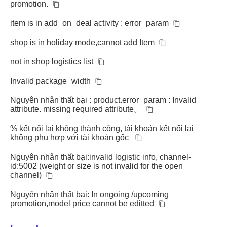
promotion.
item is in add_on_deal activity : error_param
shop is in holiday mode,cannot add Item
not in shop logistics list
Invalid package_width
Nguyên nhân thất bại : product.error_param : Invalid
attribute. missing required attribute。
% kết nối lại không thành công, tài khoản kết nối lại
không phụ hợp với tài khoản gốc
Nguyên nhân thất bại:invalid logistic info, channel-
id:5002 (weight or size is not invalid for the open
channel)
Nguyên nhân thất bại: In ongoing /upcoming
promotion,model price cannot be editted