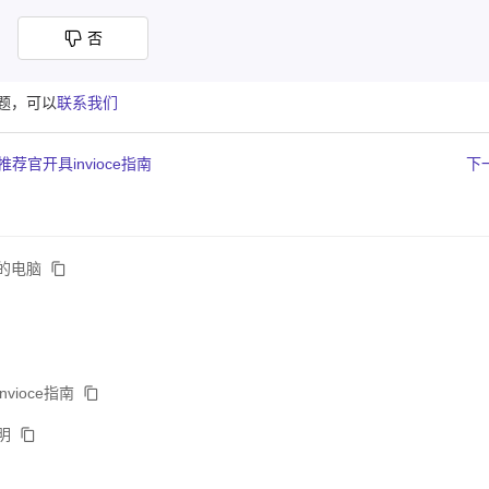
否
题，可以
联系我们
荐官开具invioce指南
下一
的电脑
vioce指南
说明