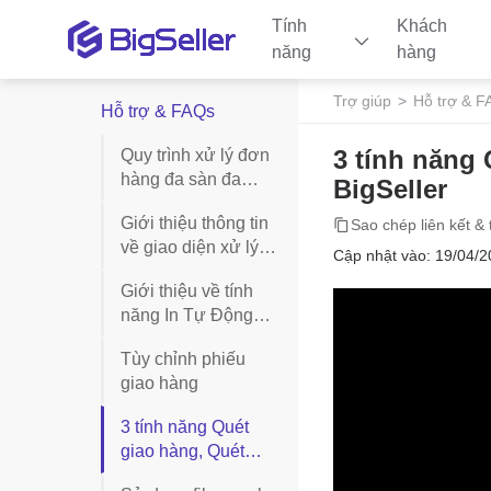
Tính
Khách
năng
hàng
Trợ giúp
Hỗ trợ & F
Hỗ trợ & FAQs
3 tính năng 
Quy trình xử lý đơn
hàng đa sàn đa
BigSeller
shop
Giới thiệu thông tin
Sao chép liên kết & 
về giao diện xử lý
Cập nhật vào: 19/04/2
đơn hàng
Giới thiệu về tính
năng In Tự Động
Tốc Độ Cao của
Tùy chỉnh phiếu
BigSeller
giao hàng
3 tính năng Quét
giao hàng, Quét
kiểm hàng và Quét