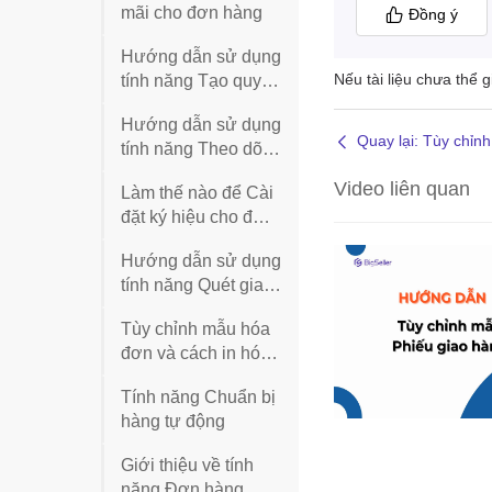
mãi cho đơn hàng
Đồng ý
Hướng dẫn sử dụng
Nếu tài liệu chưa thể 
tính năng Tạo quy
tắc kho trên
Hướng dẫn sử dụng
BigSeller
Quay lại: Tùy chỉn
tính năng Theo dõi
vận chuyển
Video liên quan
Làm thế nào để Cài
đặt ký hiệu cho đơn
hàng?
Hướng dẫn sử dụng
tính năng Quét giao
hàng trên BigSeller (
Tùy chỉnh mẫu hóa
gồm bước cân bưu
đơn và cách in hóa
kiện)
đơn trên BigSeller
Tính năng Chuẩn bị
hàng tự động
Giới thiệu về tính
năng Đơn hàng