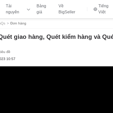
Tài
Bảng
Về
Tiếng
nguyên
giá
BigSeller
Việt
AQs
Đơn hàng
Quét giao hàng, Quét kiểm hàng và Qué
tiêu đề
023 10:57