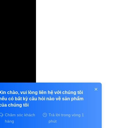
Xin chào, vui lòng liên hệ với chúng tôi
nếu có bất kỳ câu hỏi nào về sản phẩm
của chúng tôi
Chăm sóc khách
Trả lời trong vòng 1
hàng
phút