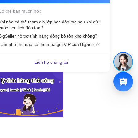
Có thể bạn muốn hỏi:
Khi nào có thể tham gia lớp học đào tạo sau khi gửi
cuộc hẹn lịch đào tạo?
BigSeller hỗ trợ tính năng đồng bộ tồn kho không?
Tiếp theo: Sử dụng file excel tạo hàng loạt đơn hàng thủ công trên BigSeller
Làm như thế nào có thể mua gói VIP của BigSeller?
Liên hệ chúng tôi