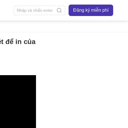
Đăng ký miễn phí
t để in của