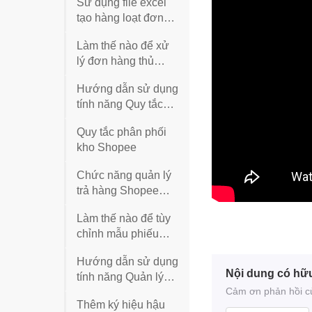
Sử dụng file excel
để in của BigSeller
tạo hàng loạt đơn
hàng thủ công trên
Làm thế nào để xử
BigSeller
lý đơn hàng thủ
công trên BigSeller?
Hướng dẫn sử dụng
tính năng Quy tắc
hàng tặng kèm trên
Quy tắc phân phối
BigSeller
kho Shopee
Chức năng quản lý
trả hàng Shopee
của BigSeller
Làm thế nào để tùy
chỉnh mẫu phiếu
xuất hàng và cách in
Hướng dẫn sử dụng
phiếu xuất hàng？
Nội dung có hữ
tính năng Quản lý
Cảm ơn phản hồi của
phí vận chuyển trên
Thêm ký hiệu hậu
BigSeller