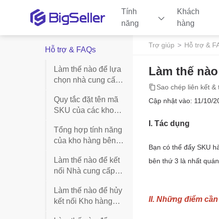
Tính
Khách
năng
hàng
Trợ giúp
Hỗ trợ & F
Hỗ trợ & FAQs
Làm thế nào
Làm thế nào để lựa
chọn nhà cung cấp
Sao chép liên kết & 
dịch vụ Kho hàng
Quy tắc đặt tên mã
Cập nhật vào: 11/10/2
bên thứ 3?
SKU của các kho
hàng bên thứ 3
Tổng hợp tính năng
của kho hàng bên
thứ 3
Làm thế nào để kết
nối Nhà cung cấp
dịch vụ Kho hàng
Làm thế nào để hủy
bên thứ 3?
kết nối Kho hàng
bên thứ 3