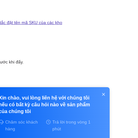
Xin chào, vui lòng liên hệ với chúng tôi
nếu có bất kỳ câu hỏi nào về sản phẩm
của chúng tôi
Chăm sóc khách
Trả lời trong vòng 1
hàng
phút