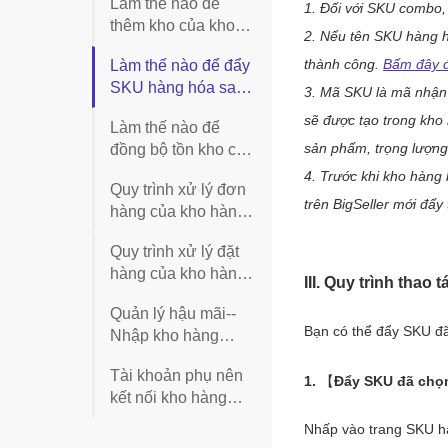
Làm thế nào để
thêm kho của kho
hàng bên thứ 3
Làm thế nào để đẩy
SKU hàng hóa sang
Kho hàng bên thứ 3
Làm thế nào để
đồng bộ tồn kho của
kho hàng bên thứ 3
Quy trình xử lý đơn
hàng của kho hàng
bên thứ 3
Quy trình xử lý đặt
hàng của kho hàng
bên thứ 3
Quản lý hậu mãi--
Nhập kho hàng
hoàn trả của kho
Tài khoản phụ nên
hàng bên thứ 3
kết nối kho hàng
bên thứ 3 như nào?