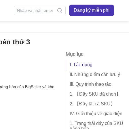
Đăng ký miễn phí
bên thứ 3
Mục lục
I. Tác dụng
II. Những điểm cần lưu ý
III. Quy trình thao tác
1. 【Đẩy SKU đã chọn】
2. 【Đẩy tất cả SKU】
IV. Giới thiệu về giao diện
1. Trạng thái đẩy của SKU
hàng hóa