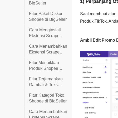
BigSeller
Fitur Paket Diskon
Shopee di BigSeller
Cara Menginstall
Ekstensi Scrape
BigSeller di Chrome
Cara Menambahkan
Secara Manual
Ekstensi Scrape
BigSeller Ke
Fitur Menaikkan
Chrome
Produk Shopee
Secara Otomatis
Fitur Terjemahkan
Gambar & Teks
(Terjemahkan
Fitur Kategori Toko
informasi produk
Shopee di BigSeller
dengan cepat)
Cara Menambahkan
Ekstensi Scrape