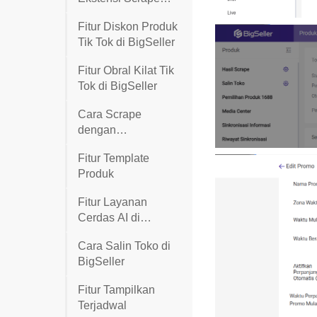
BigSeller di HP
Fitur Diskon Produk
Android
Tik Tok di BigSeller
Fitur Obral Kilat Tik
Tok di BigSeller
Cara Scrape
dengan
Tautan(Marketplace
Fitur Template
Jakmall sebagai
Produk
contoh)
Fitur Layanan
Cerdas AI di
BigSeller
Cara Salin Toko di
BigSeller
Fitur Tampilkan
Terjadwal