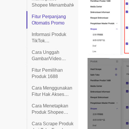
Shopee Menambahkan
Fitur Informasi
Fitur Perpanjang
Pemeriksaan Kualitas
Otomatis Promo
Konten Produk
Informasi Produk
TikTok
Menambahkan
Cara Unggah
Informasi Produk
Gambar/Video
Tidak Dijual dan
Melalui Tautan
Kualitas Konten
Fitur Pemilihan
Gambar ke sistem
Produk 1688
BigSeller
Cara Menggunakan
Fitur Hak Akses
Draf (Hanya Lihat)
Cara Menetapkan
dan Live (Hanya
Produk Shopee
Lihat)
yang Dinaikkan di
Cara Scrape Produk
BigSeller