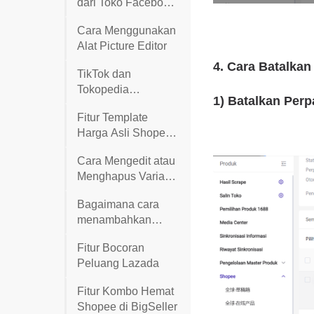
dari Toko Facebook
Shop
Cara Menggunakan
Alat Picture Editor
TikTok dan
Tokopedia
Bergabung
Fitur Template
Harga Asli Shopee
& Kalkulator Harga
Cara Mengedit atau
Asli Shopee
Menghapus Variasi
dan Opsi Varian
Bagaimana cara
untuk Produk Live
menambahkan
Shopee & TikTok &
kuota produk ke
Lazada
Fitur Bocoran
toko Lazada saya?
Peluang Lazada
Fitur Kombo Hemat
Shopee di BigSeller