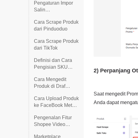
Pengaturan Impor
Salin
Toko(Marketplace
Cara Scrape Produk
Shopee)
dari Pinduoduo
Cara Scrape Produk
dari TikTok
Definisi dan Cara
Pengisian SKU
Induk dan SKU
Cara Mengedit
Produk di Draf
Secara Massal di
Cara Upload Produk
BigSeller
ke FaceBook Meta
Business Suite
Pengenalan Fitur
Shopee Video
Promosi
Marketplace