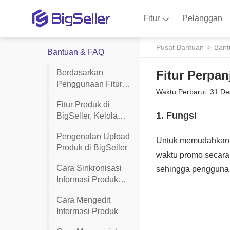
Fitur
Pelanggan
Pusat Bantuan
Bant
Bantuan & FAQ
Berdasarkan
Fitur Perpa
Penggunaan Fitur -
Waktu Perbarui: 31 De
Operasional
Fitur Produk di
BigSeller, Kelola
Produk Lebih
Pengenalan Upload
Efisien, Tingkatkan
Produk di BigSeller
Penjualan Toko
Cara Sinkronisasi
Informasi Produk
dari Seller Center
Cara Mengedit
Informasi Produk