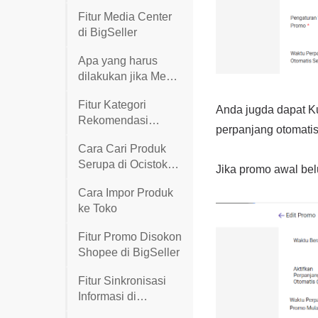
Fitur Media Center
di BigSeller
Apa yang harus
dilakukan jika Media
Center Penuh?
Fitur Kategori
Rekomendasi
Marketplace Lazada
Cara Cari Produk
Serupa di Ocistok
dan 1688
Cara Impor Produk
ke Toko
Fitur Promo Disokon
Shopee di BigSeller
Fitur Sinkronisasi
Informasi di
BigSeller