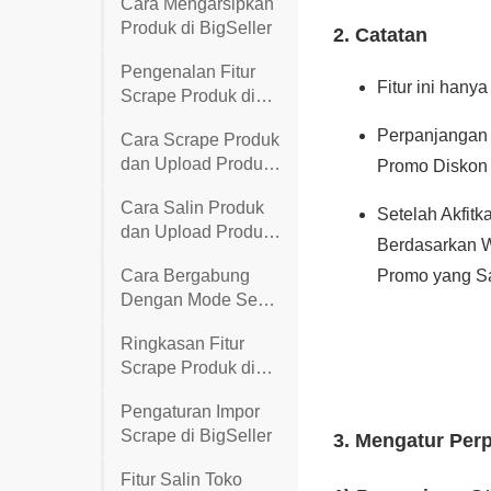
Cara Mengarsipkan
Produk di BigSeller
Pengenalan Fitur
Scrape Produk di
BigSeller
Cara Scrape Produk
dan Upload Produk
ke Toko Anda di
Cara Salin Produk
BigSeller
dan Upload Produk
ke Toko Anda di
Cara Bergabung
BigSeller
Dengan Mode Semi
Manajemen TikTok
Ringkasan Fitur
Scrape Produk di
BigSeller
Pengaturan Impor
Scrape di BigSeller
Fitur Salin Toko