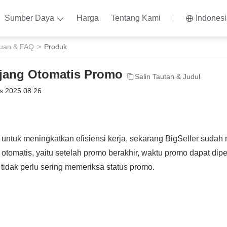
Sumber Daya
Harga
Tentang Kami
Indones
uan & FAQ
Produk
njang Otomatis Promo
Salin Tautan & Judul
s 2025 08:26