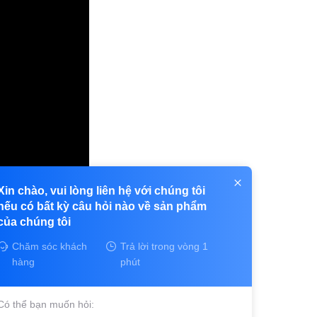
Xin chào, vui lòng liên hệ với chúng tôi
nếu có bất kỳ câu hỏi nào về sản phẩm
của chúng tôi
Chăm sóc khách
Trả lời trong vòng 1
hàng
phút
Có thể bạn muốn hỏi: