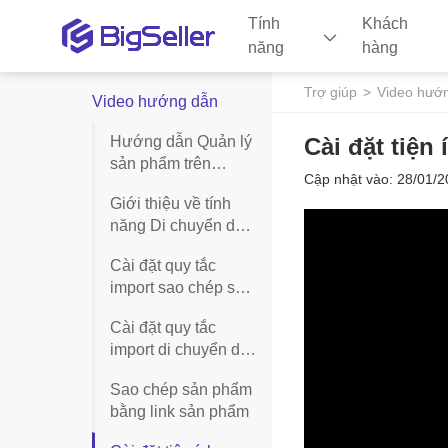
Tính
Khách
năng
hàng
Trợ giúp
Video hướ
Video hướng dẫn
Hướng dẫn Quản lý
Cài đặt tiện
sản phẩm trên
Cập nhật vào: 28/01/2
BigSeller
Giới thiệu về tính
năng Di chuyển dữ
liệu trên BigSeller
Cài đặt quy tắc
import sao chép sản
phẩm
Cài đặt quy tắc
import di chuyển dữ
liệu
Sao chép sản phẩm
bằng link sản phẩm