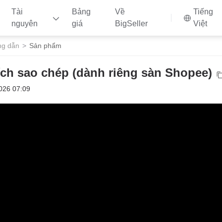
Tài
Bảng
Về
Tiếng
nguyên
giá
BigSeller
Việt
ng dẫn
Sản phẩm
 ích sao chép (dành riêng sàn Shopee)
026 07:09