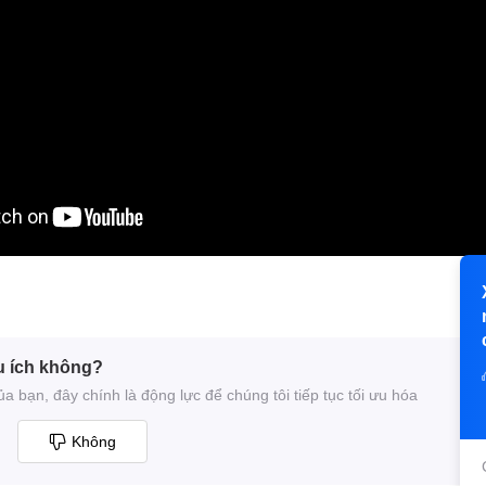
u ích không?
 bạn, đây chính là động lực để chúng tôi tiếp tục tối ưu hóa
Không